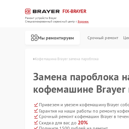
FIX-BRAYER
Ремонт устройств Brayer
Специализированный cервисный центр г.
Воронеж
Мы ремонтируем
Срочный ремонт
Це
 Brayer в Воронеже
Кофемашина Brayer замена пароблока
Замена пароблока н
кофемашине Brayer
Привезем и увезем кофемашину Brayer соб
Гарантия на наши работы по ремонту кофе
Срочный ремонт кофемашин Brayer в течен
20%
Скидка для вас до
Получите 1500 рублей на ремонт