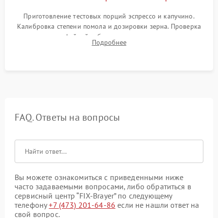
Приготовление тестовых порций эспрессо и капучино.
Калибровка степени помола и дозировки зерна. Проверка
плотности кофейной таблетки, температуры напитка и
Подробнее
качества молочной пены. Контроль отсутствия посторонних
шумов и протечек.
FAQ. Ответы на вопросы
Вы можете ознакомиться с приведенными ниже
часто задаваемыми вопросами, либо обратиться в
сервисный центр “FIX-Brayer” по следующему
телефону
+7 (473) 201-64-86
если не нашли ответ на
свой вопрос.