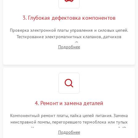
3. Глубокая дефектовка компонентов
Проверка электронной платы управления и силовых цепей.
Тестирование электромагнитных клапанов, датчиков
температуры и расходомера. Оценка степени износа
Подробнее
жерновов кофемолки, уплотнительных колец гидросистемы
и шестерней редуктора.
4. Ремонт и замена деталей
Компонентный ремонт платы, пайка цепей питания. Замена
неисправной помпы, перегоревшего термоблока или тупых
жерновов. Установка новых силиконовых уплотнителей (O-
Подробнее
ring) и тефлоновых трубок для надежного устранения