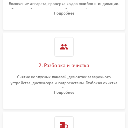
Включение аппарата, проверка кодов ошибок и индикации.
Оценка работы помпы, термоблока и кофемолки на слух.
Подробнее
Измерение температуры и давления воды для выявления
локализации поломки.
2. Разборка и очистка
Снятие корпусных панелей, демонтаж заварочного
устройства, диспенсера и гидросистемы. Глубокая очистка
внутренних узлов от кофейных масел, жмыха и накипи.
Подробнее
Промывка дренажных каналов и фильтров с использованием
специализированной химии.