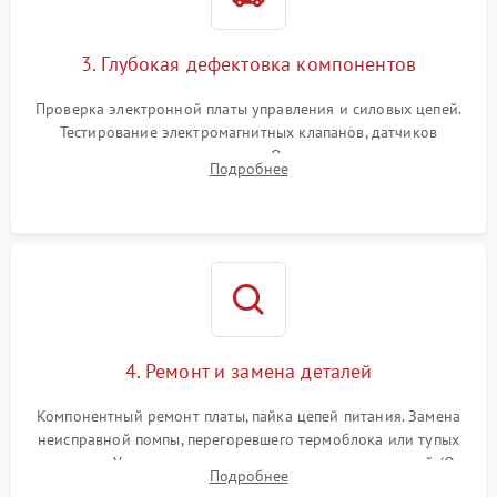
3. Глубокая дефектовка компонентов
Проверка электронной платы управления и силовых цепей.
Тестирование электромагнитных клапанов, датчиков
температуры и расходомера. Оценка степени износа
Подробнее
жерновов кофемолки, уплотнительных колец гидросистемы
и шестерней редуктора.
4. Ремонт и замена деталей
Компонентный ремонт платы, пайка цепей питания. Замена
неисправной помпы, перегоревшего термоблока или тупых
жерновов. Установка новых силиконовых уплотнителей (O-
Подробнее
ring) и тефлоновых трубок для надежного устранения