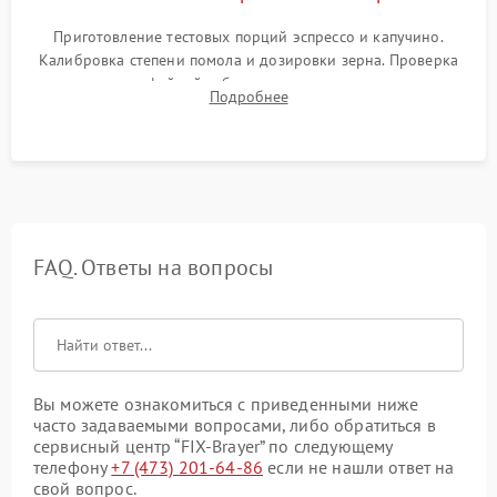
Приготовление тестовых порций эспрессо и капучино.
Калибровка степени помола и дозировки зерна. Проверка
плотности кофейной таблетки, температуры напитка и
Подробнее
качества молочной пены. Контроль отсутствия посторонних
шумов и протечек.
FAQ. Ответы на вопросы
Вы можете ознакомиться с приведенными ниже
часто задаваемыми вопросами, либо обратиться в
сервисный центр “FIX-Brayer” по следующему
телефону
+7 (473) 201-64-86
если не нашли ответ на
свой вопрос.