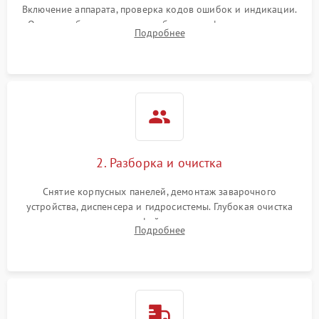
Включение аппарата, проверка кодов ошибок и индикации.
Оценка работы помпы, термоблока и кофемолки на слух.
Подробнее
Измерение температуры и давления воды для выявления
локализации поломки.
2. Разборка и очистка
Снятие корпусных панелей, демонтаж заварочного
устройства, диспенсера и гидросистемы. Глубокая очистка
внутренних узлов от кофейных масел, жмыха и накипи.
Подробнее
Промывка дренажных каналов и фильтров с использованием
специализированной химии.