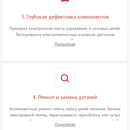
3. Глубокая дефектовка компонентов
Проверка электронной платы управления и силовых цепей.
Тестирование электромагнитных клапанов, датчиков
температуры и расходомера. Оценка степени износа
Подробнее
жерновов кофемолки, уплотнительных колец гидросистемы
и шестерней редуктора.
4. Ремонт и замена деталей
Компонентный ремонт платы, пайка цепей питания. Замена
неисправной помпы, перегоревшего термоблока или тупых
жерновов. Установка новых силиконовых уплотнителей (O-
Подробнее
ring) и тефлоновых трубок для надежного устранения