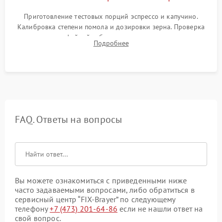
Приготовление тестовых порций эспрессо и капучино.
Калибровка степени помола и дозировки зерна. Проверка
плотности кофейной таблетки, температуры напитка и
Подробнее
качества молочной пены. Контроль отсутствия посторонних
шумов и протечек.
FAQ. Ответы на вопросы
Вы можете ознакомиться с приведенными ниже
часто задаваемыми вопросами, либо обратиться в
сервисный центр “FIX-Brayer” по следующему
телефону
+7 (473) 201-64-86
если не нашли ответ на
свой вопрос.