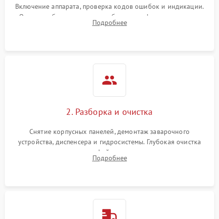
Включение аппарата, проверка кодов ошибок и индикации.
Оценка работы помпы, термоблока и кофемолки на слух.
Подробнее
Измерение температуры и давления воды для выявления
локализации поломки.
2. Разборка и очистка
Снятие корпусных панелей, демонтаж заварочного
устройства, диспенсера и гидросистемы. Глубокая очистка
внутренних узлов от кофейных масел, жмыха и накипи.
Подробнее
Промывка дренажных каналов и фильтров с использованием
специализированной химии.