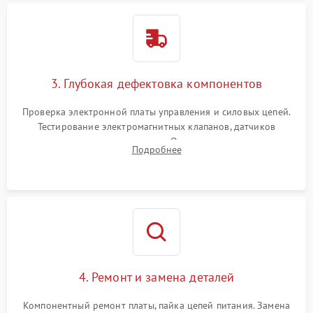
3. Глубокая дефектовка компонентов
Проверка электронной платы управления и силовых цепей.
Тестирование электромагнитных клапанов, датчиков
температуры и расходомера. Оценка степени износа
Подробнее
жерновов кофемолки, уплотнительных колец гидросистемы
и шестерней редуктора.
4. Ремонт и замена деталей
Компонентный ремонт платы, пайка цепей питания. Замена