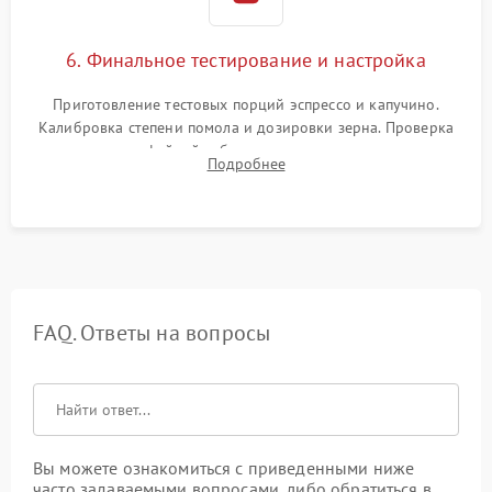
6. Финальное тестирование и настройка
Приготовление тестовых порций эспрессо и капучино.
Калибровка степени помола и дозировки зерна. Проверка
плотности кофейной таблетки, температуры напитка и
Подробнее
качества молочной пены. Контроль отсутствия посторонних
шумов и протечек.
FAQ. Ответы на вопросы
Вы можете ознакомиться с приведенными ниже
часто задаваемыми вопросами, либо обратиться в