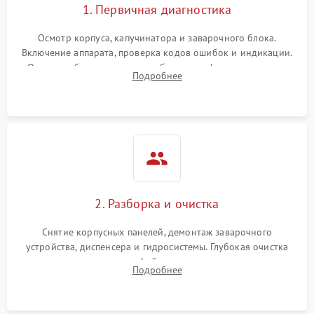
1. Первичная диагностика
Осмотр корпуса, капучинатора и заварочного блока.
Включение аппарата, проверка кодов ошибок и индикации.
Оценка работы помпы, термоблока и кофемолки на слух.
Подробнее
Измерение температуры и давления воды для выявления
локализации поломки.
2. Разборка и очистка
Снятие корпусных панелей, демонтаж заварочного
устройства, диспенсера и гидросистемы. Глубокая очистка
внутренних узлов от кофейных масел, жмыха и накипи.
Подробнее
Промывка дренажных каналов и фильтров с использованием
специализированной химии.