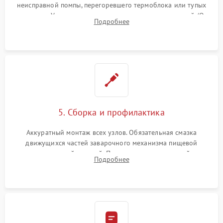
неисправной помпы, перегоревшего термоблока или тупых
жерновов. Установка новых силиконовых уплотнителей (O-
Подробнее
ring) и тефлоновых трубок для надежного устранения
протечек.
5. Сборка и профилактика
Аккуратный монтаж всех узлов. Обязательная смазка
движущихся частей заварочного механизма пищевой
силиконовой смазкой. Проведение программной
Подробнее
декальцинации и очистки системы от кофейных масел.
Надежная фиксация всех соединений.