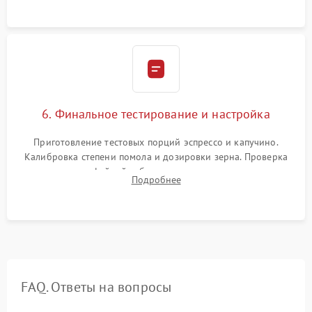
Надежная фиксация всех соединений.
6. Финальное тестирование и настройка
Приготовление тестовых порций эспрессо и капучино.
Калибровка степени помола и дозировки зерна. Проверка
плотности кофейной таблетки, температуры напитка и
Подробнее
качества молочной пены. Контроль отсутствия посторонних
шумов и протечек.
FAQ. Ответы на вопросы