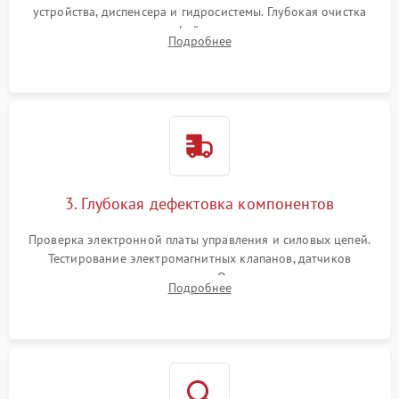
устройства, диспенсера и гидросистемы. Глубокая очистка
внутренних узлов от кофейных масел, жмыха и накипи.
Подробнее
Промывка дренажных каналов и фильтров с использованием
специализированной химии.
3. Глубокая дефектовка компонентов
Проверка электронной платы управления и силовых цепей.
Тестирование электромагнитных клапанов, датчиков
температуры и расходомера. Оценка степени износа
Подробнее
жерновов кофемолки, уплотнительных колец гидросистемы
и шестерней редуктора.