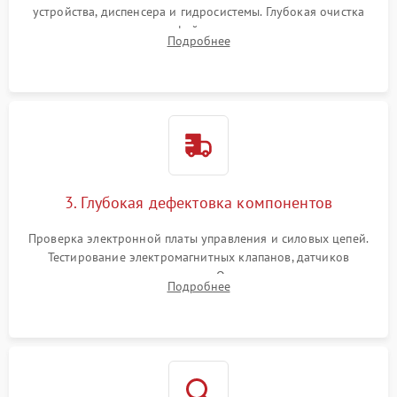
устройства, диспенсера и гидросистемы. Глубокая очистка
внутренних узлов от кофейных масел, жмыха и накипи.
Подробнее
Промывка дренажных каналов и фильтров с использованием
специализированной химии.
3. Глубокая дефектовка компонентов
Проверка электронной платы управления и силовых цепей.
Тестирование электромагнитных клапанов, датчиков
температуры и расходомера. Оценка степени износа
Подробнее
жерновов кофемолки, уплотнительных колец гидросистемы
и шестерней редуктора.