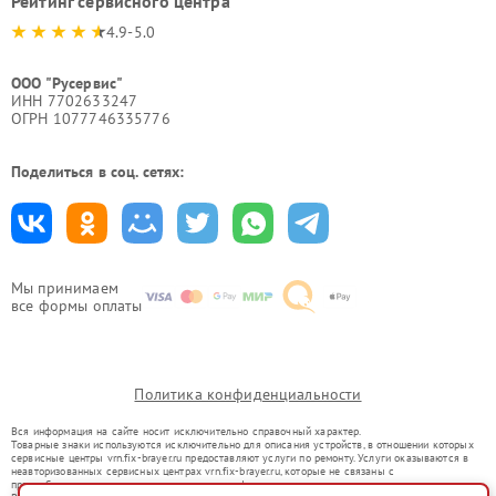
Рейтинг сервисного центра
4.9-5.0
ООО "Русервис"
ИНН 7702633247
ОГРН 1077746335776
Поделиться в соц. сетях:
Мы принимаем
все формы оплаты
Политика конфиденциальности
Вся информация на сайте носит исключительно справочный характер.
Товарные знаки используются исключительно для описания устройств, в отношении которых
сервисные центры vrn.fix-brayer.ru предоставляют услуги по ремонту. Услуги оказываются в
неавторизованных сервисных центрах vrn.fix-brayer.ru, которые не связаны с
правообладателями товарных знаков или их официальными представителями.