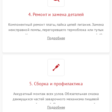
4. Ремонт и замена деталей
Компонентный ремонт платы, пайка цепей питания. Замена
неисправной помпы, перегоревшего термоблока или тупых
жерновов. Установка новых силиконовых уплотнителей (O-
Подробнее
ring) и тефлоновых трубок для надежного устранения
протечек.
5. Сборка и профилактика
Аккуратный монтаж всех узлов. Обязательная смазка
движущихся частей заварочного механизма пищевой
силиконовой смазкой. Проведение программной
Подробнее
декальцинации и очистки системы от кофейных масел.