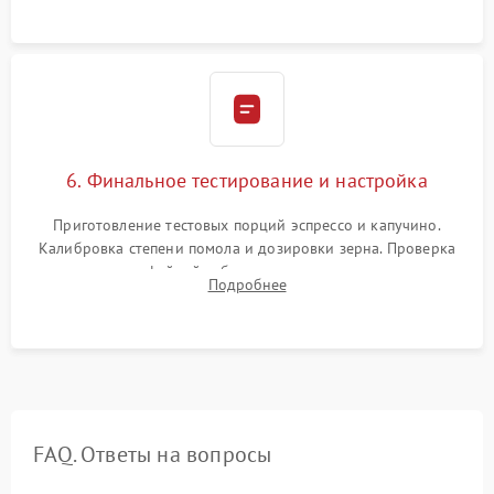
Надежная фиксация всех соединений.
6. Финальное тестирование и настройка
Приготовление тестовых порций эспрессо и капучино.
Калибровка степени помола и дозировки зерна. Проверка
плотности кофейной таблетки, температуры напитка и
Подробнее
качества молочной пены. Контроль отсутствия посторонних
шумов и протечек.
FAQ. Ответы на вопросы