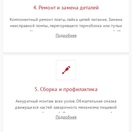
4. Ремонт и замена деталей
Компонентный ремонт платы, пайка цепей питания. Замена
неисправной помпы, перегоревшего термоблока или тупых
жерновов. Установка новых силиконовых уплотнителей (O-
Подробнее
ring) и тефлоновых трубок для надежного устранения
протечек.
5. Сборка и профилактика
Аккуратный монтаж всех узлов. Обязательная смазка
движущихся частей заварочного механизма пищевой
силиконовой смазкой. Проведение программной
Подробнее
декальцинации и очистки системы от кофейных масел.
Надежная фиксация всех соединений.