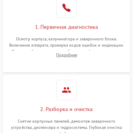
1. Первичная диагностика
Осмотр корпуса, капучинатора и заварочного блока.
Включение аппарата, проверка кодов ошибок и индикации.
Оценка работы помпы, термоблока и кофемолки на слух.
Подробнее
Измерение температуры и давления воды для выявления
локализации поломки.
2. Разборка и очистка
Снятие корпусных панелей, демонтаж заварочного
устройства, диспенсера и гидросистемы. Глубокая очистка