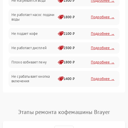
Не нагревается вода
1500 ₽
Подробнее →
Включение и работа
Не работает насос подачи
Проблемы с водой
1800 ₽
Подробнее →
воды
Проблемы с капучинатором и паром
Не подает кофе
2100 ₽
Подробнее →
Управление и электроника
Не работает дисплей
2500 ₽
Подробнее →
Программное обеспечение
Плохо взбивает пену
1800 ₽
Подробнее →
Не срабатывает кнопка
1400 ₽
Подробнее →
включения
Запах гари при работе
1800 ₽
Подробнее →
Постоянные сбои в работе
1500 ₽
Подробнее →
Этапы ремонта кофемашины Brayer