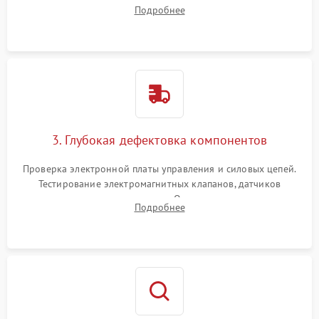
внутренних узлов от кофейных масел, жмыха и накипи.
Подробнее
Промывка дренажных каналов и фильтров с использованием
специализированной химии.
3. Глубокая дефектовка компонентов
Проверка электронной платы управления и силовых цепей.
Тестирование электромагнитных клапанов, датчиков
температуры и расходомера. Оценка степени износа
Подробнее
жерновов кофемолки, уплотнительных колец гидросистемы
и шестерней редуктора.